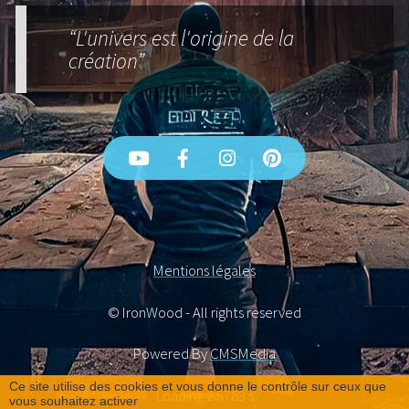
“L'univers est l'origine de la
création”
Mentions légales
© IronWood - All rights reserved
Powered By
CMSMedia
Ce site utilise des cookies et vous donne le contrôle sur ceux que
Loading 2.5783 s
vous souhaitez activer