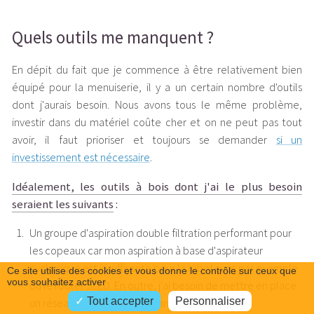
Quels outils me manquent ?
En dépit du fait que je commence à être relativement bien
équipé pour la menuiserie, il y a un certain nombre d'outils
dont j'aurais besoin. Nous avons tous le même problème,
investir dans du matériel coûte cher et on ne peut pas tout
avoir, il faut prioriser et toujours se demander
si un
investissement est nécessaire
.
Idéalement, les outils à bois dont j'ai le plus besoin
seraient les suivants
:
Un groupe d'aspiration double filtration performant pour
les copeaux car mon aspiration à base d'aspirateur
cyclonique est insuffisante pour la raboteuse par exemple
Ce site utilise des cookies et vous donne le contrôle sur ceux que
vous souhaitez activer
ou le router SLED. En outre, j'ai besoin de mettre en place
Tout accepter
Personnaliser
un réseau d'aspiration permanent ;