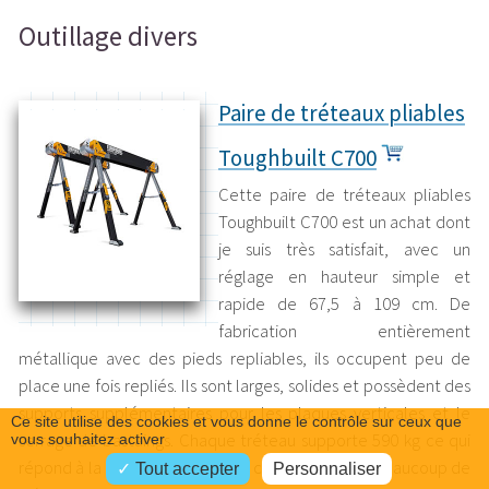
Outillage divers
Paire de tréteaux pliables
Toughbuilt C700
Cette paire de tréteaux pliables
Toughbuilt C700 est un achat dont
je suis très satisfait, avec un
réglage en hauteur simple et
rapide de 67,5 à 109 cm. De
fabrication entièrement
métallique avec des pieds repliables, ils occupent peu de
place une fois repliés. Ils sont larges, solides et possèdent des
supports supplémentaires pour les plaques verticales et le
Ce site utilise des cookies et vous donne le contrôle sur ceux que
serrage de bastaings. Chaque tréteau supporte 590 kg ce qui
vous souhaitez activer
répond à la majorité des usages courants. J'ai eu beaucoup de
Tout accepter
Personnaliser