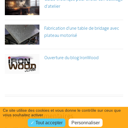
d'atelier
Fabrication d'une table de bridage avec
plateau motorisé
Ouverture du blog IronWood
Ce site utilise des cookies et vous donne le contrôle sur ceux que
Derniers commentaires
vous souhaitez activer
Tout accepter
Personnaliser